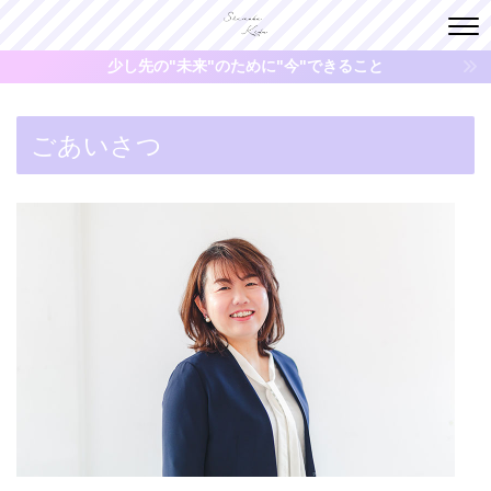
少し先の"未来"のために"今"できること
ごあいさつ